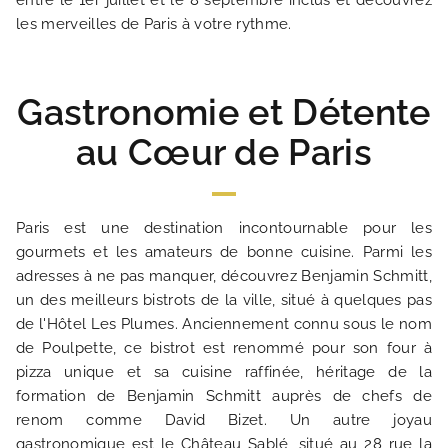
entre le 1er juillet et le 8 septembre inclus et découvrez
les merveilles de Paris à votre rythme.
Gastronomie et Détente
au Cœur de Paris
Paris est une destination incontournable pour les
gourmets et les amateurs de bonne cuisine. Parmi les
adresses à ne pas manquer, découvrez Benjamin Schmitt,
ACCUEIL
un des meilleurs bistrots de la ville, situé à quelques pas
de l'Hôtel Les Plumes. Anciennement connu sous le nom
de Poulpette, ce bistrot est renommé pour son four à
HOTEL ET SERVICES
pizza unique et sa cuisine raffinée, héritage de la
formation de Benjamin Schmitt auprès de chefs de
NOS CHAMBRES
renom comme David Bizet. Un autre joyau
gastronomique est le Château Sablé, situé au 28 rue la