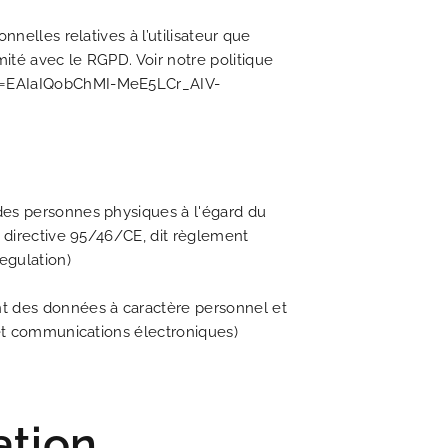
nelles relatives à l’utilisateur que
ité avec le RGPD. Voir notre politique
lid=EAIaIQobChMI-MeE5LCr_AIV-
des personnes physiques à l'égard du
a directive 95/46/CE, dit règlement
egulation)
nt des données à caractère personnel et
 et communications électroniques)
ation