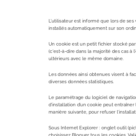
L’utilisateur est informé que lors de se
installés automatiquement sur son ordin
Un cookie est un petit fichier stocké pa
(c'est-à-dire dans la majorité des cas 
ultérieurs avec le même domaine.
Les données ainsi obtenues visent à facil
ACCUEIL
diverses données statistiques.
Le paramétrage du logiciel de navigatio
HOTEL ET SERVICES
d’installation d’un cookie peut entraîner 
manière suivante, pour refuser l’installa
NOS CHAMBRES
Sous Internet Explorer : onglet outil (p
choisissez Bloquer tous les cookies. Val