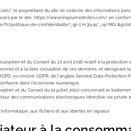
om/, le propriétaire du site ne collecte des informations person
posés par le site https://www.lesplumeshotel.com/ en conform
/fr/politique-de-confidentialite?_gl=1*m3ly4y*_up*MQ..&gc
E
opéen et du Conseil du 27 avril 2016 relatif à la protection 
onnel et à la libre circulation de ces données, et abrogeant l
(RGPD, ou encore GDPR, de l'anglais General Data Protection R
a confiance dans l'économie numérique.
péen et du Conseil du 12 juillet 2002 concernant le traiteme
secteur des communications électroniques (directive vie privée
l’informatique, aux fichiers et aux libertés en vigueur
ateur à la consomm