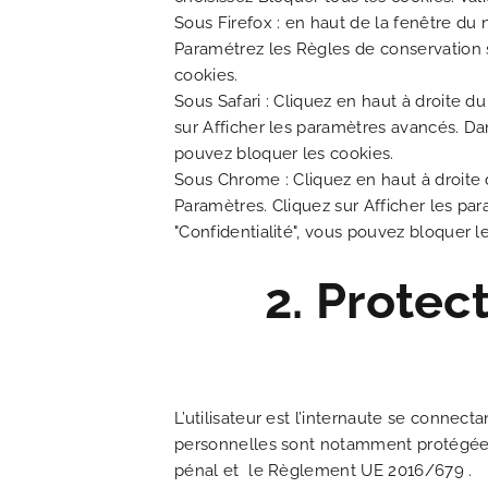
OFFRES EXCLUSIVES
Sous Firefox : en haut de la fenêtre du n
Paramétrez les Règles de conservation su
NOS ENGAGEMENTS
cookies.
Sous Safari : Cliquez en haut à droite 
sur Afficher les paramètres avancés. Dan
GALERIE PHOTOS
pouvez bloquer les cookies.
Sous Chrome : Cliquez en haut à droite 
SITUATION
Paramètres. Cliquez sur Afficher les par
"Confidentialité", vous pouvez bloquer l
ACTUALITÉS
2. Protec
FAQ
L’utilisateur est l’internaute se conne
personnelles sont notamment protégées pa
pénal et le Règlement UE 2016/679 .