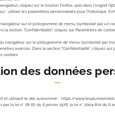
avigateur, cliquez sur le bouton Firefox, puis dans l'onglet Opti
r : utiliser les paramètres personnalisés pour l'historique. En
Les Plumes Hôtel 
Au cœur du Par
Un passion
Une adresse 
La répons
Les n
Idéal
Un 
Mei
du navigateur sur le pictogramme de menu (symbolisé par un ro
s la section "Confidentialité", cliquez sur Paramètres de conte
du navigateur sur le pictogramme de menu (symbolisé par trois
amètres avancés. Dans la section "Confidentialité", cliquez sur 
es cookies.
tion des données pe
ctant et utilisant le site susnommé : https://www.lesplumeshot
r la loi n° 78-87 du 6 janvier 1978, la loi n° 2004-801 du 6 ao