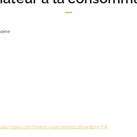
moine
main/index.cfm?event=main.home2.show&lng=FR