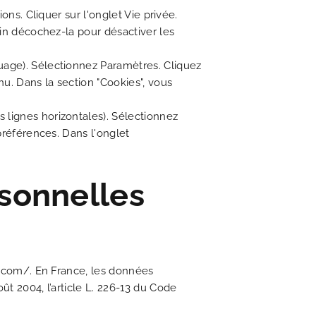
ons. Cliquer sur l'onglet Vie privée.
fin décochez-la pour désactiver les
s'engage en faveur de l'écologie
is romantique du 19ème siècle
nant voyage dans le temps
à la fois chic et littéraire
e à toutes vos questions
ouveautés du moment
 pour découvrir Paris
charme irrésistible
lleur tarif garanti
uage). Sélectionnez Paramètres. Cliquez
nu. Dans la section "Cookies", vous
 lignes horizontales). Sélectionnez
préférences. Dans l'onglet
rsonnelles
el.com/. En France, les données
ût 2004, l’article L. 226-13 du Code