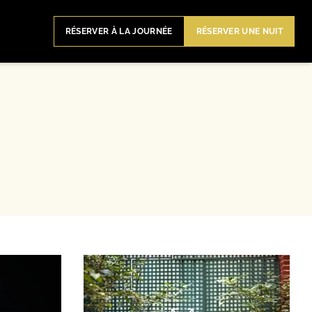
RÉSERVER À LA JOURNÉE
RÉSERVER UNE NUIT