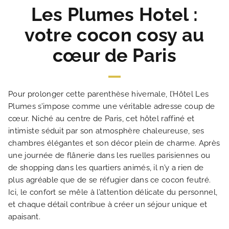
Les Plumes Hotel :
NOS ENGAGEMENTS
votre cocon cosy au
cœur de Paris
GALERIE PHOTOS
SITUATION
Pour prolonger cette parenthèse hivernale, l’Hôtel Les
Plumes s’impose comme une véritable adresse coup de
ACTUALITÉS
cœur. Niché au centre de Paris, cet hôtel raffiné et
intimiste séduit par son atmosphère chaleureuse, ses
chambres élégantes et son décor plein de charme. Après
FAQ
une journée de flânerie dans les ruelles parisiennes ou
de shopping dans les quartiers animés, il n’y a rien de
plus agréable que de se réfugier dans ce cocon feutré.
Ici, le confort se mêle à l’attention délicate du personnel,
et chaque détail contribue à créer un séjour unique et
apaisant.