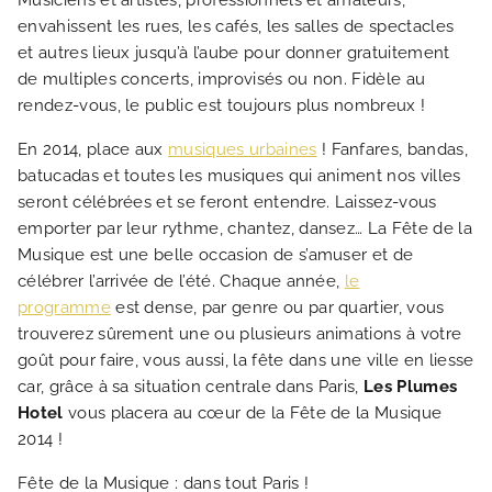
Musiciens et artistes, professionnels et amateurs,
envahissent les rues, les cafés, les salles de spectacles
NOS CHAMBRES
et autres lieux jusqu’à l’aube pour donner gratuitement
de multiples concerts, improvisés ou non. Fidèle au
OFFRES EXCLUSIVES
rendez-vous, le public est toujours plus nombreux !
En 2014, place aux
musiques urbaines
! Fanfares, bandas,
NOS ENGAGEMENTS
batucadas et toutes les musiques qui animent nos villes
seront célébrées et se feront entendre. Laissez-vous
emporter par leur rythme, chantez, dansez… La Fête de la
GALERIE PHOTOS
Musique est une belle occasion de s’amuser et de
célébrer l’arrivée de l’été. Chaque année,
le
SITUATION
programme
est dense, par genre ou par quartier, vous
trouverez sûrement une ou plusieurs animations à votre
goût pour faire, vous aussi, la fête dans une ville en liesse
ACTUALITÉS
car, grâce à sa situation centrale dans Paris,
Les Plumes
Hotel
vous placera au cœur de la Fête de la Musique
FAQ
2014 !
Fête de la Musique : dans tout Paris !