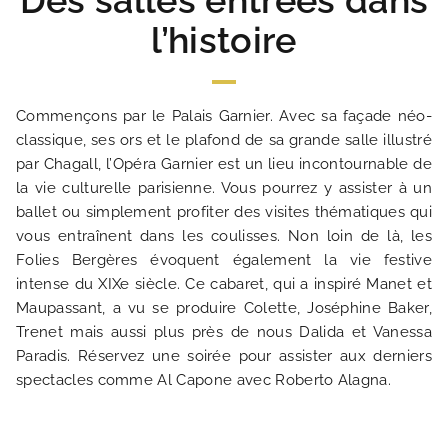
Des salles entrées dans
l’histoire
Commençons par le Palais Garnier. Avec sa façade néo-
classique, ses ors et le plafond de sa grande salle illustré
par Chagall, l’Opéra Garnier est un lieu incontournable de
la vie culturelle parisienne. Vous pourrez y assister à un
ACCUEIL
ballet ou simplement profiter des visites thématiques qui
vous entraînent dans les coulisses. Non loin de là, les
HOTEL ET SERVICES
Folies Bergères évoquent également la vie festive
intense du XIXe siècle. Ce cabaret, qui a inspiré Manet et
Maupassant, a vu se produire Colette, Joséphine Baker,
NOS CHAMBRES
Trenet mais aussi plus près de nous Dalida et Vanessa
Paradis. Réservez une soirée pour assister aux derniers
OFFRES EXCLUSIVES
spectacles comme Al Capone avec Roberto Alagna.
NOS ENGAGEMENTS