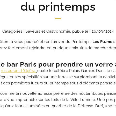
du printemps
Categories :
Saveurs et Gastronomie
, publié le : 26/03/2014
ACT
êtent à vous pour célébrer l'arriver du Printemps.
Les Plumes
rrez facilement rejoindre en quelques minutes de marche depuis
Les Plumes Hôtel 
Au cœur du Par
Un passion
Une adresse 
La répons
Les n
Idéal
Un 
Mei
e bar Paris pour prendre un verre 
e
restaurant L'Opéra
jouxte le célèbre Palais Garnier. Dans le c
ster ses spécialités sur une terrasse surplombant la capitale.
nt des premières lueurs du printemps sous d'élégants parasols
comme la nouvelle adresse préférée des noctambules parisien
ne vue imprenable sur les toits de la Ville Lumière. Une pers
squ'aux tours illuminées du quartier de la Défense. Bref, une 