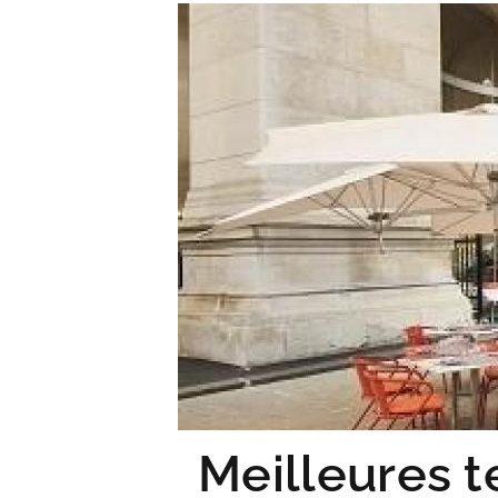
ACCUEIL
Meilleures t