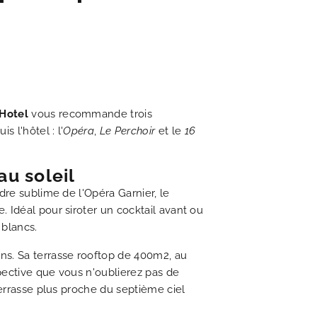
UALITÉS
 Hotel
vous recommande trois
 l'hôtel : l'
Opéra
,
Le Perchoir
et le
16
s'engage en faveur de l'écologie
is romantique du 19ème siècle
nant voyage dans le temps
à la fois chic et littéraire
e à toutes vos questions
ouveautés du moment
 pour découvrir Paris
charme irrésistible
lleur tarif garanti
au soleil
DÉCOUVRIR
adre sublime de l'Opéra Garnier, le
 Idéal pour siroter un cocktail avant ou
 blancs.
s. Sa terrasse rooftop de 400m2, au
pective que vous n'oublierez pas de
terrasse plus proche du septième ciel