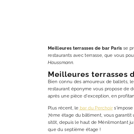
HOTEL ET SERVICES
NOS CHAMBRES
OFFRES EXCLUSIVES
Meilleures terrasses de bar Paris
se pr
restaurants avec terrasse, que vous pou
NOS ENGAGEMENTS
Haussmann
.
Meilleures terrasses d
GALERIE PHOTOS
Bien connu des amoureux de ballets, l
restaurant éponyme vous propose de dégu
SITUATION
après une pièce d'exception, en profita
Plus récent, le
bar du Perchoir
s'impose 
ACTUALITÉS
7ème étage du bâtiment, vous garantit u
sitôt, depuis le haut de Ménilmontant ju
que du septième étage !
FAQ