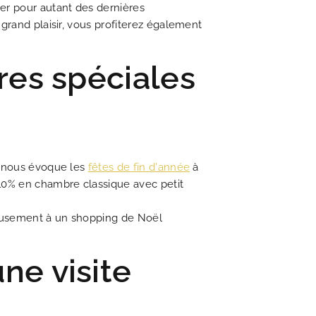
er pour autant des dernières
grand plaisir, vous profiterez également
res spéciales
UALITÉS
s'engage en faveur de l'écologie
is romantique du 19ème siècle
nant voyage dans le temps
à la fois chic et littéraire
e à toutes vos questions
ouveautés du moment
 pour découvrir Paris
charme irrésistible
lleur tarif garanti
i nous évoque les
fêtes de fin d'année
à
 10% en chambre classique avec petit
DÉCOUVRIR
lleusement à un shopping de Noël
ne visite