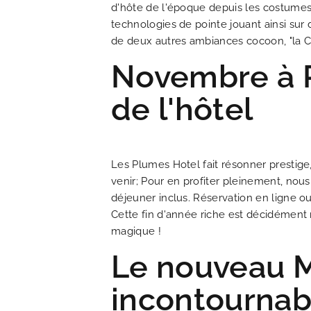
d'hôte de l'époque depuis les costumes 
HOTEL ET SERVICES
technologies de pointe jouant ainsi sur
de deux autres ambiances cocoon, "la Ca
NOS CHAMBRES
Novembre à Pa
OFFRES EXCLUSIVES
de l'hôtel
NOS ENGAGEMENTS
Les Plumes Hotel fait résonner prestige
GALERIE PHOTOS
venir; Pour en profiter pleinement, nou
déjeuner inclus. Réservation en ligne o
Cette fin d'année riche est décidément 
SITUATION
magique !
Le nouveau Mu
ACTUALITÉS
incontournab
FAQ