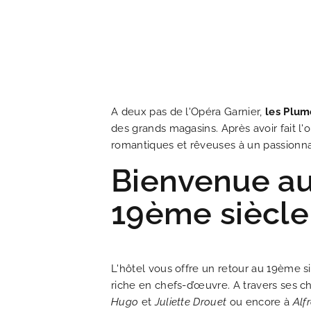
A deux pas de l'Opéra Garnier,
les Plum
des grands magasins. Après avoir fait l'
romantiques et rêveuses à un passionn
Bienvenue au
19ème siècle
L'hôtel vous offre un retour au 19ème 
ACCUEIL
riche en chefs-d’œuvre. A travers ses
Hugo
et
Juliette Drouet
ou encore à
Alf