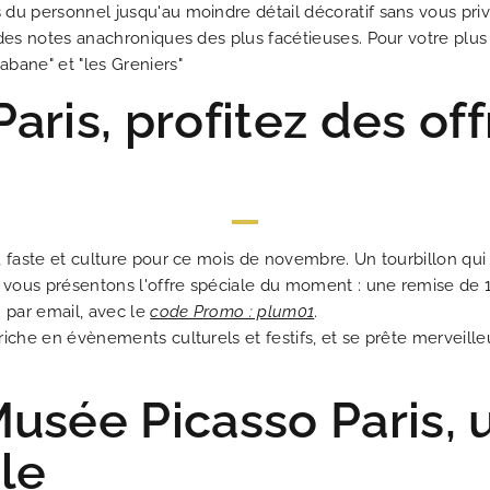
du personnel jusqu'au moindre détail décoratif sans vous priv
 des notes anachroniques des plus facétieuses. Pour votre plus 
bane" et "les Greniers"
ris, profitez des off
ACT
Les Plumes Hôtel 
Au cœur du Par
Un passion
Une adresse 
La répons
Les n
Idéal
Un 
Mei
, faste et culture pour ce mois de novembre. Un tourbillon qu
s vous présentons l'offre spéciale du moment : une remise de
u par email, avec le
code Promo : plum01
.
riche en évènements culturels et festifs, et se prête mervei
sée Picasso Paris, u
le