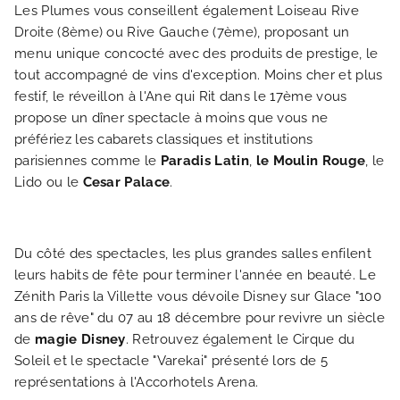
Les Plumes vous conseillent également Loiseau Rive
Droite (8ème) ou Rive Gauche (7ème), proposant un
menu unique concocté avec des produits de prestige, le
tout accompagné de vins d'exception. Moins cher et plus
festif, le réveillon à l'Ane qui Rit dans le 17ème vous
propose un dîner spectacle à moins que vous ne
préfériez les cabarets classiques et institutions
ACCUEIL
parisiennes comme le
Paradis Latin
,
le Moulin Rouge
, le
Lido ou le
Cesar Palace
.
HOTEL ET SERVICES
Du côté des spectacles, les plus grandes salles enfilent
NOS CHAMBRES
leurs habits de fête pour terminer l'année en beauté. Le
Zénith Paris la Villette vous dévoile Disney sur Glace "100
ans de rêve" du 07 au 18 décembre pour revivre un siècle
OFFRES EXCLUSIVES
de
magie Disney
. Retrouvez également le Cirque du
Soleil et le spectacle "Varekai" présenté lors de 5
NOS ENGAGEMENTS
représentations à l'Accorhotels Arena.