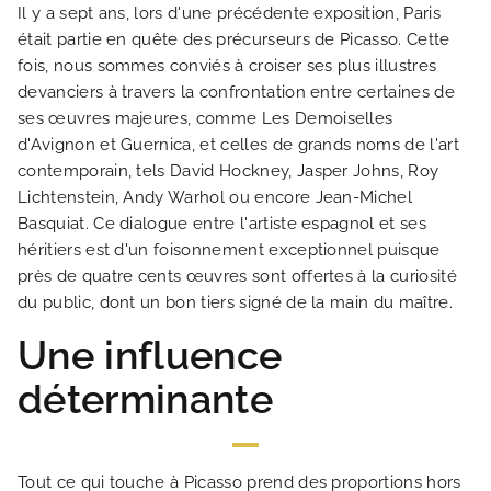
Il y a sept ans, lors d'une précédente exposition, Paris
était partie en quête des précurseurs de Picasso. Cette
fois, nous sommes conviés à croiser ses plus illustres
devanciers à travers la confrontation entre certaines de
ACCUEIL
ses œuvres majeures, comme Les Demoiselles
d'Avignon et Guernica, et celles de grands noms de l'art
HOTEL ET SERVICES
contemporain, tels David Hockney, Jasper Johns, Roy
Lichtenstein, Andy Warhol ou encore Jean-Michel
Basquiat. Ce dialogue entre l'artiste espagnol et ses
NOS CHAMBRES
héritiers est d'un foisonnement exceptionnel puisque
près de quatre cents œuvres sont offertes à la curiosité
OFFRES EXCLUSIVES
du public, dont un bon tiers signé de la main du maître.
Une influence
NOS ENGAGEMENTS
déterminante
GALERIE PHOTOS
Tout ce qui touche à Picasso prend des proportions hors