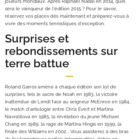
NOS CHAMBRES
joueurs mondiaux. Après Raphaël Nadal en 2014, quel
sera le vainqueur de l'édition 2015 ? Pour le savoir,
réservez vos places dès maintenant et préparez-vous à
OFFRES EXCLUSIVES
vivre des moments tennistiques d'exception.
Surprises et
NOS ENGAGEMENTS
rebondissements sur
GALERIE PHOTOS
terre battue
SITUATION
Roland Garros amène à chaque édition son lot de
ACTUALITÉS
surprises, tels le sacre de Noah en 1983, la victoire
inattendue de Lendl face au seigneur McEnroe en 1984,
le match d'antologie entre Chris Evert et Martina
FAQ
Navratilova en 1985, la révélation du jeune Michael
Chang en 1989, la rage de Martina Hingis en 1999, la
finale des Williams en 2002... Vous assisterez à des bras