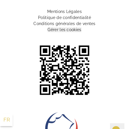
Mentions Légales
Politique de confidentialité
Conditions générales de ventes
Gérer les cookies
10 Rue Lamartine Paris 75009 France
+33 1 55 07 88 00
info@lesplumeshotel.com
FR
EN