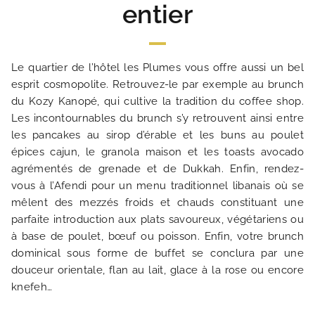
entier
NOS ENGAGEMENTS
GALERIE PHOTOS
Le quartier de l’hôtel les Plumes vous offre aussi un bel
esprit cosmopolite. Retrouvez-le par exemple au brunch
SITUATION
du Kozy Kanopé, qui cultive la tradition du coffee shop.
Les incontournables du brunch s’y retrouvent ainsi entre
les pancakes au sirop d’érable et les buns au poulet
ACTUALITÉS
épices cajun, le granola maison et les toasts avocado
agrémentés de grenade et de Dukkah. Enfin, rendez-
FAQ
vous à l’Afendi pour un menu traditionnel libanais où se
mêlent des mezzés froids et chauds constituant une
parfaite introduction aux plats savoureux, végétariens ou
à base de poulet, bœuf ou poisson. Enfin, votre brunch
dominical sous forme de buffet se conclura par une
douceur orientale, flan au lait, glace à la rose ou encore
knefeh…