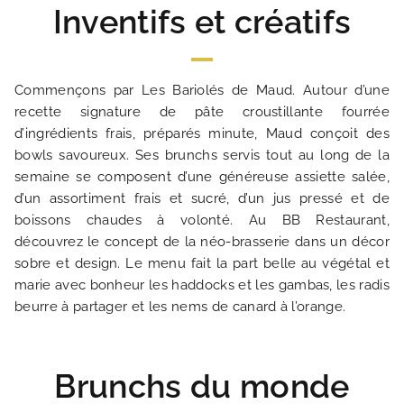
Inventifs et créatifs
Commençons par Les Bariolés de Maud. Autour d’une
recette signature de pâte croustillante fourrée
d’ingrédients frais, préparés minute, Maud conçoit des
bowls savoureux. Ses brunchs servis tout au long de la
semaine se composent d’une généreuse assiette salée,
d’un assortiment frais et sucré, d’un jus pressé et de
ACCUEIL
boissons chaudes à volonté. Au BB Restaurant,
découvrez le concept de la néo-brasserie dans un décor
HOTEL ET SERVICES
sobre et design. Le menu fait la part belle au végétal et
marie avec bonheur les haddocks et les gambas, les radis
beurre à partager et les nems de canard à l’orange.
NOS CHAMBRES
OFFRES EXCLUSIVES
Brunchs du monde