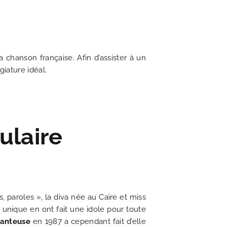
 chanson française. Afin d’assister à un
giature idéal.
ulaire
UALITÉS
, paroles », la diva née au Caire et miss
s'engage en faveur de l'écologie
is romantique du 19ème siècle
nant voyage dans le temps
à la fois chic et littéraire
e à toutes vos questions
ouveautés du moment
 pour découvrir Paris
charme irrésistible
lleur tarif garanti
x unique en ont fait une idole pour toute
anteuse
en 1987 a cependant fait d’elle