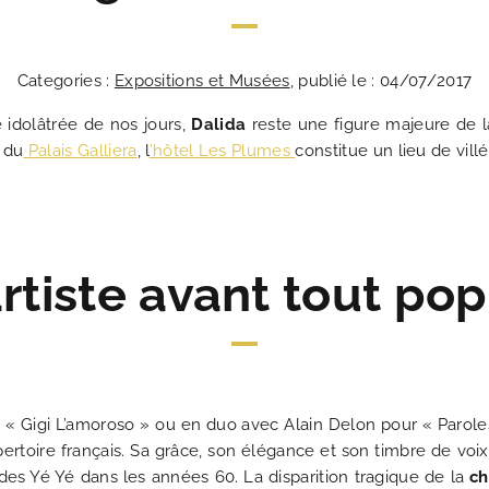
Categories :
Expositions et Musées
, publié le : 04/07/2017
 idolâtrée de nos jours,
Dalida
reste une figure majeure de la
 du
Palais Galliera
, l
’hôtel Les Plumes
constitue un lieu de villé
rtiste avant tout pop
ACT
», « Gigi L’amoroso » ou en duo avec Alain Delon pour « Paroles
Les Plumes Hôtel 
Au cœur du Par
Un passion
Une adresse 
La répons
Les n
Idéal
Un 
Mei
pertoire français. Sa grâce, son élégance et son timbre de voi
des Yé Yé dans les années 60. La disparition tragique de la
ch