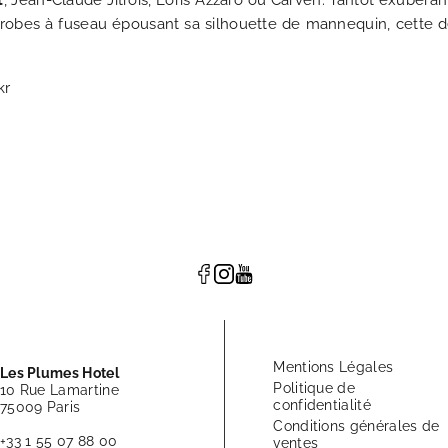
t
, Jean-Claude Jitrois, Loris Azzaro ou Carven. Tantôt exubér
s robes à fuseau épousant sa silhouette de mannequin, cette d
kr
Mentions Légales
Les Plumes Hotel
Politique de
10 Rue Lamartine
confidentialité
75009 Paris
Conditions générales de
+33 1 55 07 88 00
ventes