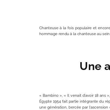
Chanteuse à la fois populaire et encore
hommage rendu à la chanteuse au sein
ACCUEIL
HOTEL ET SERVICES
Une a
NOS CHAMBRES
OFFRES EXCLUSIVES
NOS ENGAGEMENTS
« Bambino », « Il venait d’avoir 18 ans 
Égypte 1954 fait partie intégrante du ré
une génération, bercée par l’ascension 
GALERIE PHOTOS