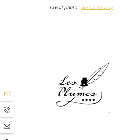
Crédit photo :
Surian Soosay
FR
EN
88 00
.com