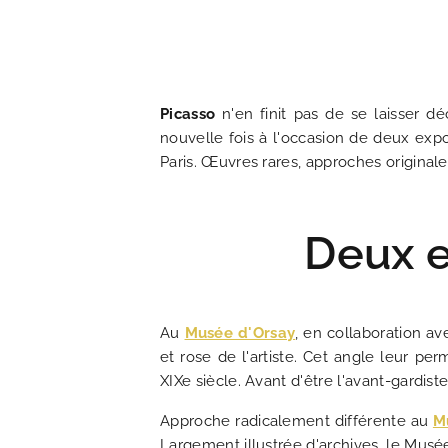
ACCUEIL
HOTEL ET SERVICES
Picasso
n'en finit pas de se laisser dé
nouvelle fois à l'occasion de deux exp
Paris. Œuvres rares, approches origina
NOS CHAMBRES
OFFRES EXCLUSIVES
Deux e
NOS ENGAGEMENTS
Au
Musée d'Orsay
, en collaboration a
GALERIE PHOTOS
et rose de l'artiste. Cet angle leur pe
XIXe siècle. Avant d'être l'avant-gardiste
SITUATION
Approche radicalement différente au
M
Largement illustrée d'archives, le Musée