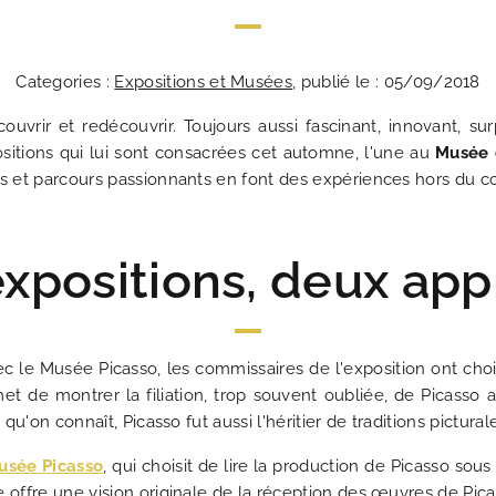
Categories :
Expositions et Musées
, publié le : 05/09/2018
couvrir et redécouvrir. Toujours aussi fascinant, innovant, su
ositions qui lui sont consacrées cet automne, l'une au
Musée 
les et parcours passionnants en font des expériences hors du
ACT
xpositions, deux ap
Les Plumes Hôtel 
Au cœur du Par
Un passion
Une adresse 
La répons
Les n
Idéal
Un 
Mei
vec le Musée Picasso, les commissaires de l'exposition ont cho
rmet de montrer la filiation, trop souvent oubliée, de Picasso 
 qu'on connaît, Picasso fut aussi l'héritier de traditions pictura
usée Picasso
, qui choisit de lire la production de Picasso sou
 offre une vision originale de la réception des œuvres de Pica