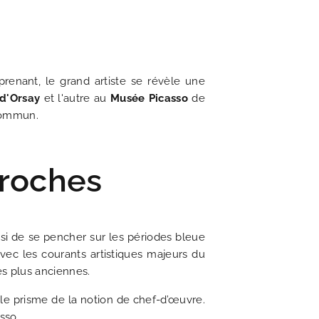
rprenant, le grand artiste se révèle une
d'Orsay
et l'autre au
Musée Picasso
de
 commun.
UALITÉS
proches
s'engage en faveur de l'écologie
is romantique du 19ème siècle
nant voyage dans le temps
à la fois chic et littéraire
e à toutes vos questions
ouveautés du moment
 pour découvrir Paris
charme irrésistible
lleur tarif garanti
isi de se pencher sur les périodes bleue
avec les courants artistiques majeurs du
DÉCOUVRIR
les plus anciennes.
s le prisme de la notion de chef-d’œuvre.
sso.