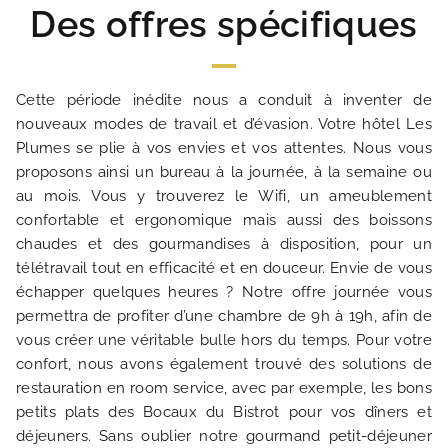
Des offres spécifiques
Cette période inédite nous a conduit à inventer de
nouveaux modes de travail et d’évasion. Votre hôtel Les
Plumes se plie à vos envies et vos attentes. Nous vous
proposons ainsi un bureau à la journée, à la semaine ou
ACCUEIL
au mois. Vous y trouverez le Wifi, un ameublement
confortable et ergonomique mais aussi des boissons
chaudes et des gourmandises à disposition, pour un
HOTEL ET SERVICES
télétravail tout en efficacité et en douceur. Envie de vous
échapper quelques heures ? Notre offre journée vous
NOS CHAMBRES
permettra de profiter d’une chambre de 9h à 19h, afin de
vous créer une véritable bulle hors du temps. Pour votre
confort, nous avons également trouvé des solutions de
OFFRES EXCLUSIVES
restauration en room service, avec par exemple, les bons
petits plats des Bocaux du Bistrot pour vos dîners et
NOS ENGAGEMENTS
déjeuners. Sans oublier notre gourmand petit-déjeuner