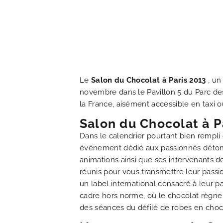
NOS CHAMBRES
OFFRES EXCLUSIVES
NOS ENGAGEMENTS
Le
Salon du Chocolat à Paris 2013
, un
novembre dans le Pavillon 5 du Parc des
la France, aisément accessible en taxi
GALERIE PHOTOS
Salon du Chocolat à P
SITUATION
Dans le calendrier pourtant bien rempli
événement dédié aux passionnés détonn
animations ainsi que ses intervenants de
ACTUALITÉS
réunis pour vous transmettre leur pass
un label international consacré à leur 
FAQ
cadre hors norme, où le chocolat règne 
des séances du défilé de robes en choco