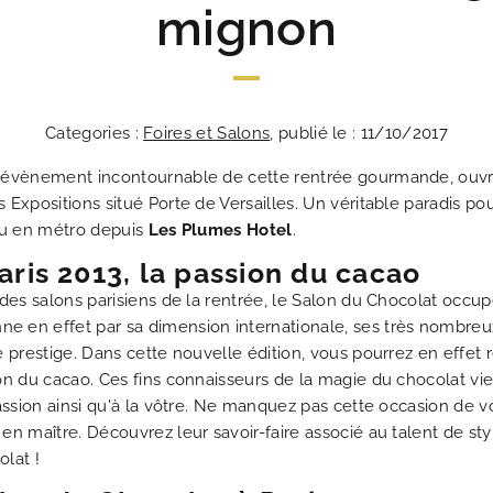
mignon
ACT
Categories :
Foires et Salons
, publié le : 11/10/2017
Les Plumes Hôtel 
Au cœur du Par
Un passion
Une adresse 
La répons
Les n
Idéal
Un 
Mei
 évènement incontournable de cette rentrée gourmande, ouvri
 Expositions situé Porte de Versailles. Un véritable paradis 
 ou en métro depuis
Les Plumes Hotel
.
aris 2013, la passion du cacao
 des salons parisiens de la rentrée, le Salon du Chocolat occu
e en effet par sa dimension internationale, ses très nombre
 prestige. Dans cette nouvelle édition, vous pourrez en effet 
ion du cacao. Ces fins connaisseurs de la magie du chocolat 
passion ainsi qu'à la vôtre. Ne manquez pas cette occasion de 
en maître. Découvrez leur savoir-faire associé au talent de sty
lat !