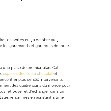
UALITÉS
s'engage en faveur de l'écologie
is romantique du 19ème siècle
nant voyage dans le temps
à la fois chic et littéraire
e à toutes vos questions
ouveautés du moment
 pour découvrir Paris
charme irrésistible
lleur tarif garanti
ra ses portes du 30 octobre au 3
pour les gourmands et gourmets de toute
DÉCOUVRIR
pe une place de premier plan. Cet
ux
espaces dédiés au chocolat
et
rencontrer plus de 400 intervenants,
viennent des quatre coins du monde pour
vous retrouver et d'échanger dans un
listes renommés en assistant à l’une