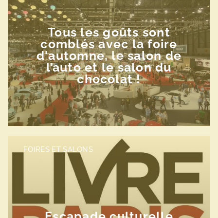
Tous les goûts sont
comblés avec la foire
d'automne, le salon de
l’auto et le salon du
chocolat !
FOIRES ET SALONS
Escapade culturelle