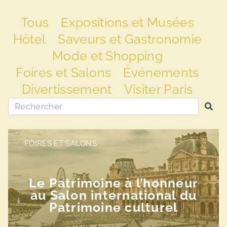
Tous
Expositions et Musées
Hôtel
Saveurs et Gastronomie
Mode et Shopping
Foires et Salons
Événements
Divertissement
Visiter Paris
FOIRES ET SALONS
Le Patrimoine à l’honneur
au Salon international du
Patrimoine culturel