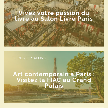
Vivez votre passion du
livre au Salon Livre Paris
FOIRES ET SALONS
Art contemporain à Paris :
Visitez la FIAC au Grand
Palais