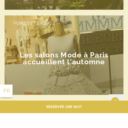
FOIRES ET SALONS
Les salons Mode à Paris
10 Rue Lamartine Paris 75009 France
accueillent l'automne
+33 1 55 07 88 00
info@lesplumeshotel.com
FR
EN
RÉSERVER UNE NUIT
FOIRES ET SALONS